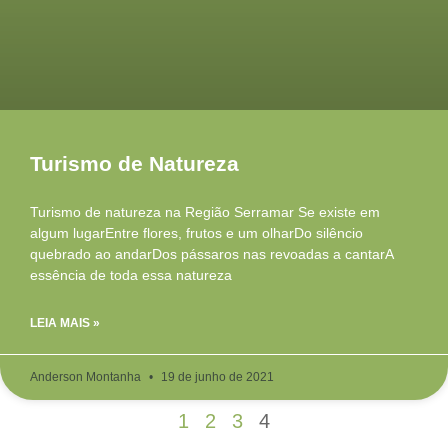
Turismo de Natureza
Turismo de natureza na Região Serramar Se existe em
algum lugarEntre flores, frutos e um olharDo silêncio
quebrado ao andarDos pássaros nas revoadas a cantarA
essência de toda essa natureza
LEIA MAIS »
Anderson Montanha
19 de junho de 2021
1
2
3
4