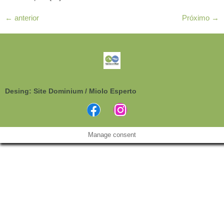
←
anterior
Próximo
→
Desing: Site Dominium / Miolo Esperto
Manage consent