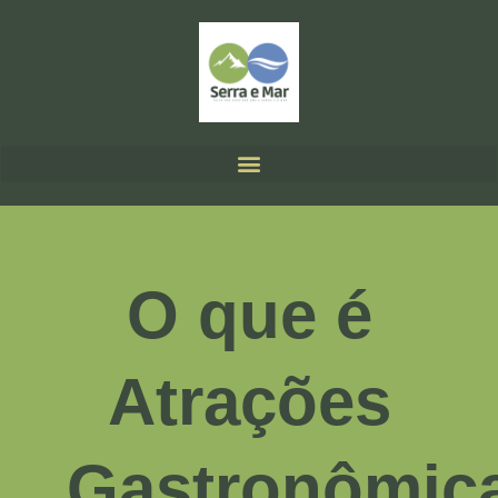
O que é
Atrações
Gastronômic