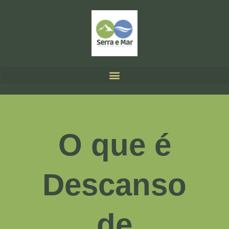
O que é
Descanso
de