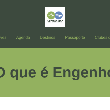
ives
Agenda
Destinos
Passaporte
Clubes 
O que é Engenh