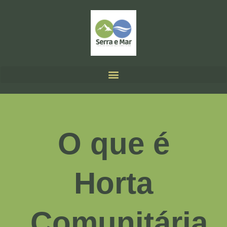
O que é
Horta
Comunitária