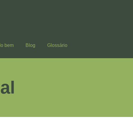
do bem
Blog
Glossário
al