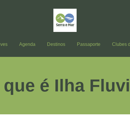
ives
Agenda
Destinos
Passaporte
Clubes 
 que é Ilha Fluvi