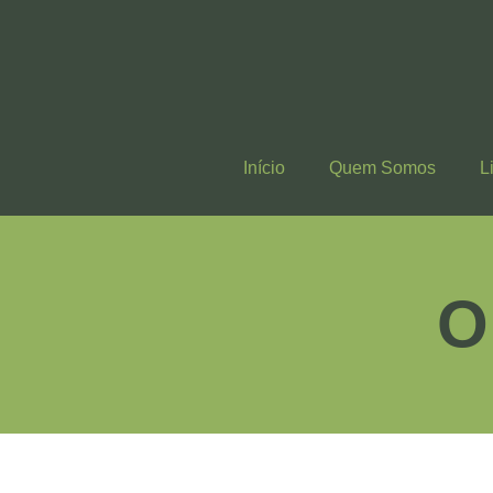
Início
Quem Somos
L
O