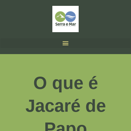
O que é
Jacaré de
Papo