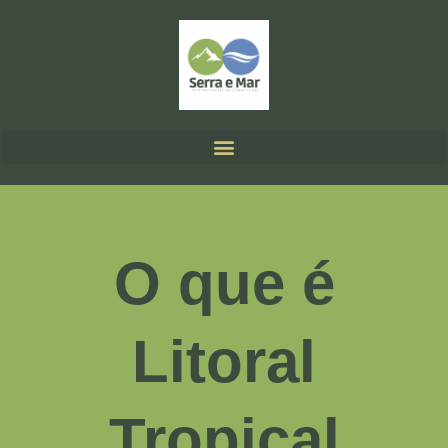
O que é
Litoral
Tropical