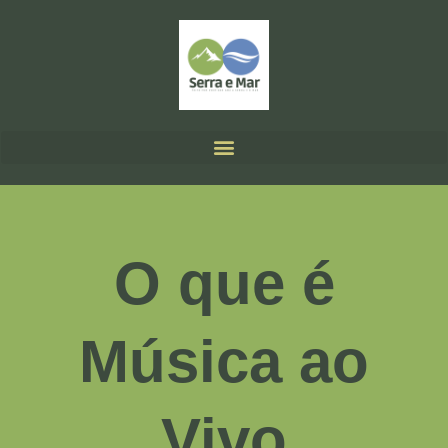
O que é
Música ao
Vivo