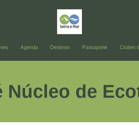
ives
Agenda
Destinos
Passaporte
Clubes 
é Núcleo de Eco