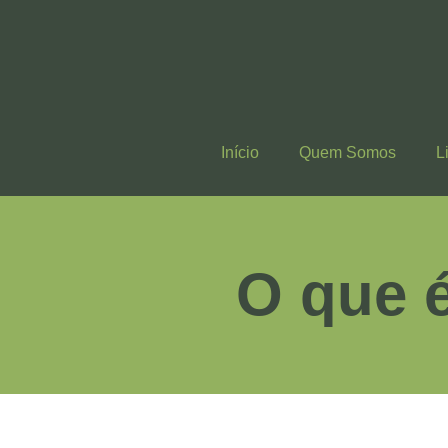
Início
Quem Somos
L
O que 