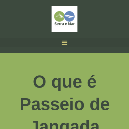
O que é
Passeio de
Jangada