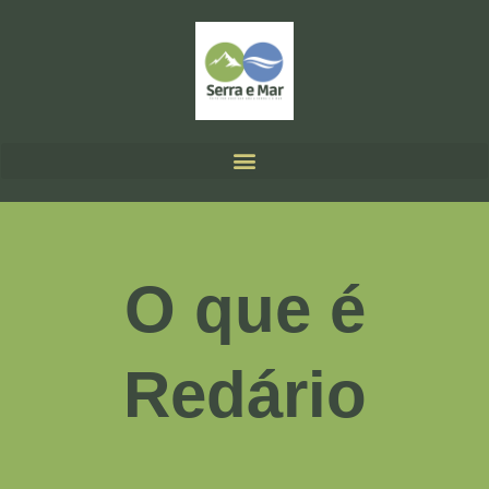
O que é
Redário