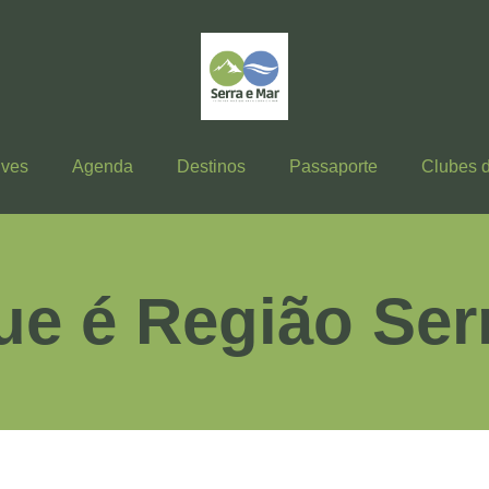
ives
Agenda
Destinos
Passaporte
Clubes 
ue é Região Ser