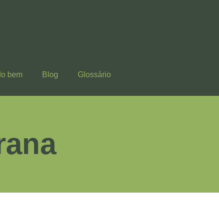
do bem
Blog
Glossário
rana