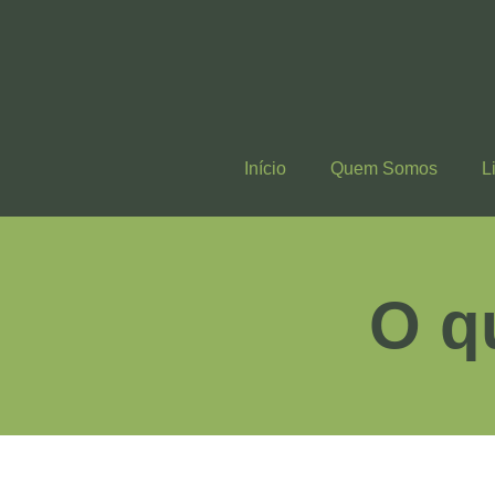
Início
Quem Somos
L
O q