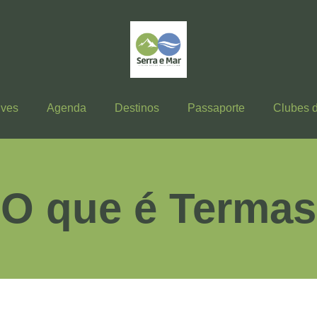
ives
Agenda
Destinos
Passaporte
Clubes 
O que é Termas