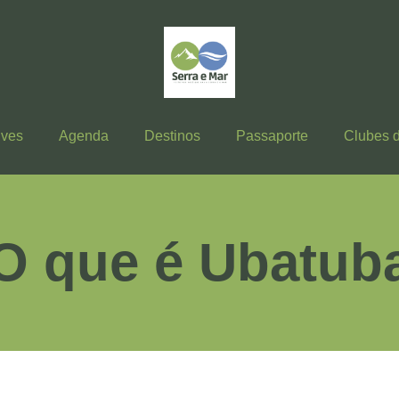
ives
Agenda
Destinos
Passaporte
Clubes 
O que é Ubatub