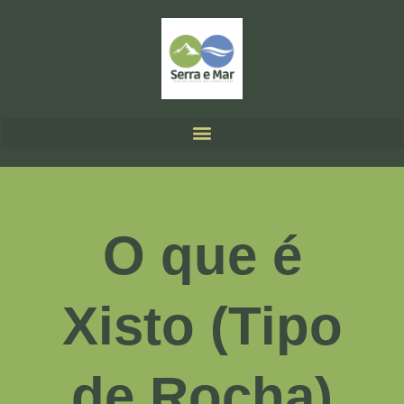
O que é
Xisto (Tipo
de Rocha)