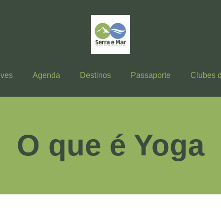
ives
Agenda
Destinos
Passaporte
Clubes 
O que é Yoga